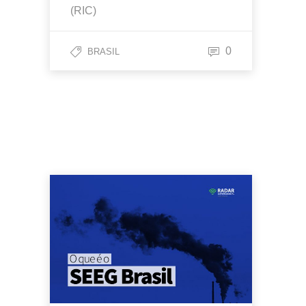
(RIC)
0
BRASIL