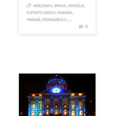
,
,
,
AMAZONAS
BRASIL
BRASÍLIA
,
,
ESPÍRITO SANTO
PARAÍBA
,
, ...
PARANÁ
PERNAMBUCO
0