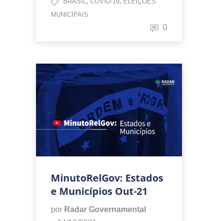
,
,
BRASIL
COVID-19
ELEIÇÕES
MUNICIPAIS
0
MinutoRelGov: Estados
e Municípios Out-21
por
Radar Governamental