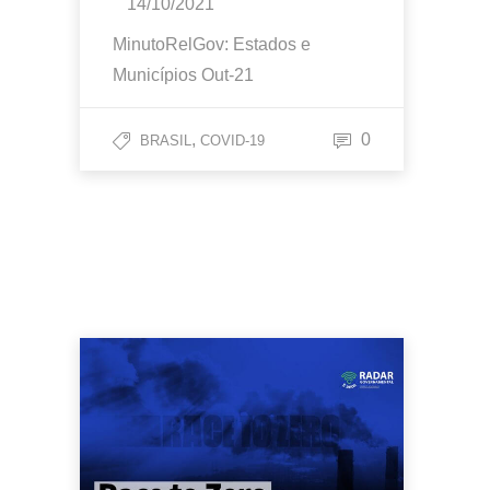
14/10/2021
MinutoRelGov: Estados e
Municípios Out-21
,
0
BRASIL
COVID-19