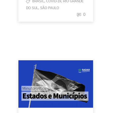
,
,
BRASIL
COVID-19
RIO GRANDE
,
DO SUL
SÃO PAULO
0