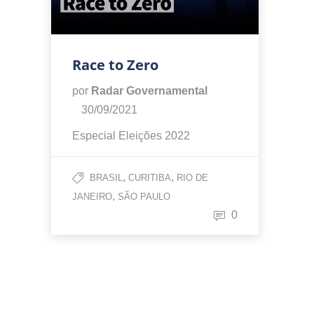
Race to Zero
por
Radar Governamental
30/09/2021
Especial Eleições 2022
,
,
BRASIL
CURITIBA
RIO DE
,
JANEIRO
SÃO PAULO
0