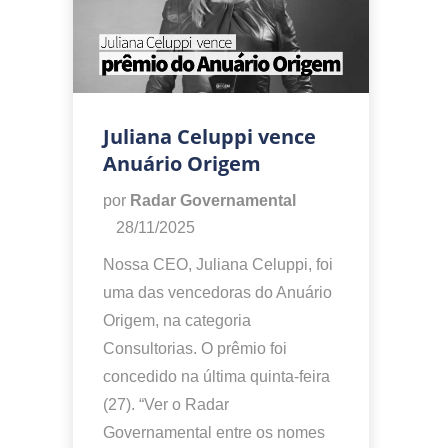
Juliana Celuppi vence
Anuário Origem
por
Radar Governamental
28/11/2025
Nossa CEO, Juliana Celuppi, foi
uma das vencedoras do Anuário
Origem, na categoria
Consultorias. O prêmio foi
concedido na última quinta-feira
(27). “Ver o Radar
Governamental entre os nomes