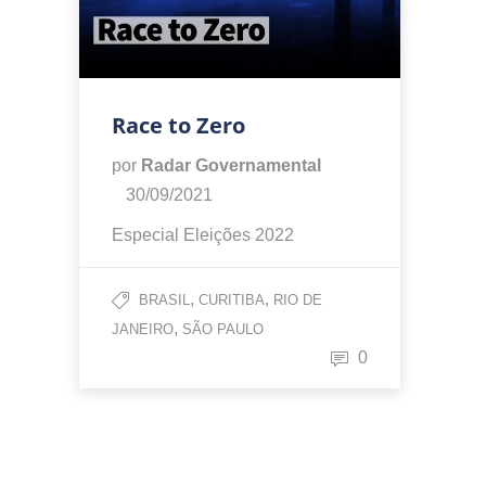
Race to Zero
por
Radar Governamental
30/09/2021
Especial Eleições 2022
,
,
BRASIL
CURITIBA
RIO DE
,
JANEIRO
SÃO PAULO
0