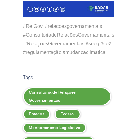
#RelGov #relacoesgovernamentais
#ConsultoriadeRelaçõesGovernamentais
#RelaçõesGovernamentais #seeg #co2
#regulamentação #mudancaclimatica
Tags
Consultoria de Relações
Governamentais
Estados
Federal
Monitoramento Legislativo