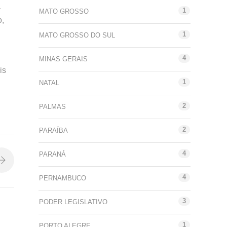
a
1
MATO GROSSO
o,
1
MATO GROSSO DO SUL
4
MINAS GERAIS
is
1
NATAL
2
PALMAS
2
PARAÍBA
4
PARANÁ
4
PERNAMBUCO
3
PODER LEGISLATIVO
1
PORTO ALEGRE