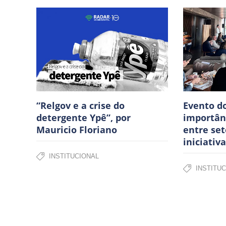
“Relgov e a crise do
Evento do
detergente Ypê”, por
importân
Mauricio Floriano
entre set
iniciativ
INSTITUCIONAL
INSTITU