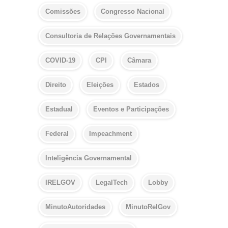
Comissões
Congresso Nacional
Consultoria de Relações Governamentais
COVID-19
CPI
Câmara
Direito
Eleições
Estados
Estadual
Eventos e Participações
Federal
Impeachment
Inteligência Governamental
IRELGOV
LegalTech
Lobby
MinutoAutoridades
MinutoRelGov