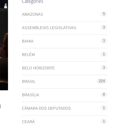
Categories
5
AMAZONAS
3
ASSEMBLEIAS LEGISLATIVAS
3
BAHIA
1
BELÉM
3
BELO HORIZONTE
224
BRASIL
8
BRASÍLIA
m
1
CÂMARA DOS DEPUTADOS
1
CEARÁ