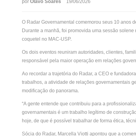
por
Olavo Soares
19/06/2026
O Radar Governamental comemorou seus 10 anos de tr
Durante a manhã, foi promovida uma sessão solene n
coquetel no MAC-USP.
Os dois eventos reuniram autoridades, clientes, fam
responsável pela maior operação em relações govern
Ao recordar a trajetória do Radar, a CEO e fundador
trabalhos, a atividade de relações governamentais 
modificação do panorama.
“A gente entende que contribuiu para a profissionali
governamentais é um trabalho legítimo de construç
hoje, de que é possível trabalhar de forma ética, técn
Sócia do Radar, Marcella Viotti apontou que a com