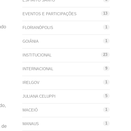
ESPÍRITO SANTO
13
EVENTOS E PARTICIPAÇÕES
ndo
1
FLORIANÓPOLIS
1
GOIÂNIA
23
INSTITUCIONAL
9
INTERNACIONAL
1
IRELGOV
5
JULIANA CELUPPI
do,
1
MACEIÓ
1
MANAUS
a de