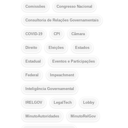
Comissões
Congresso Nacional
Consultoria de Relações Governamentais
COVID-19
CPI
Câmara
Direito
Eleições
Estados
Estadual
Eventos e Participações
Federal
Impeachment
Inteligência Governamental
IRELGOV
LegalTech
Lobby
MinutoAutoridades
MinutoRelGov