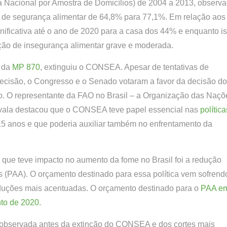
 Nacional por Amostra de Domicílios) de 2004 a 2013, observa
 de segurança alimentar de 64,8% para 77,1%. Em relação aos
nificativa até o ano de 2020 para a casa dos 44% e enquanto i
ção de insegurança alimentar grave e moderada.
s da
MP 870
, extinguiu o CONSEA. Apesar de tentativas de
decisão, o Congresso e o Senado votaram a favor da decisão do
. O representante da FAO no Brasil – a Organização das Naçõ
Zavala destacou que o CONSEA teve papel essencial nas
polític
15 anos e que poderia auxiliar também no enfrentamento da
 que teve impacto no aumento da fome no Brasil foi a redução
 (PAA). O orçamento destinado para essa política vem sofrend
duções mais acentuadas. O orçamento destinado para o
PAA e
to de 2020.
a observada antes da extinção do CONSEA e dos cortes mais