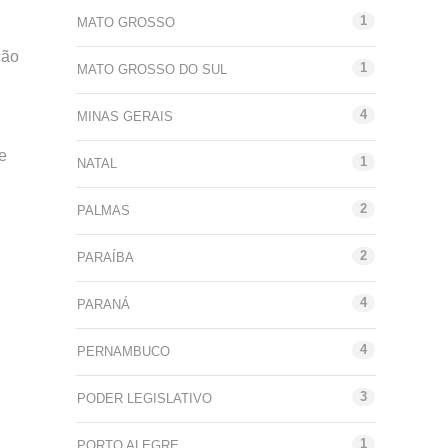
1
MATO GROSSO
ção
1
MATO GROSSO DO SUL
4
MINAS GERAIS
e
1
NATAL
2
PALMAS
2
PARAÍBA
4
PARANÁ
4
PERNAMBUCO
3
PODER LEGISLATIVO
1
PORTO ALEGRE