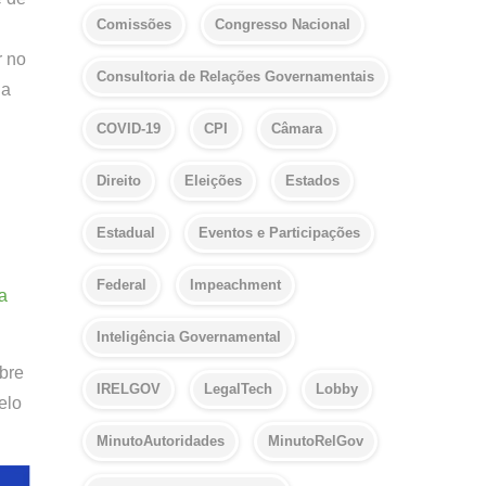
Comissões
Congresso Nacional
r no
Consultoria de Relações Governamentais
 a
COVID-19
CPI
Câmara
Direito
Eleições
Estados
Estadual
Eventos e Participações
Federal
Impeachment
ra
Inteligência Governamental
bre
IRELGOV
LegalTech
Lobby
elo
MinutoAutoridades
MinutoRelGov