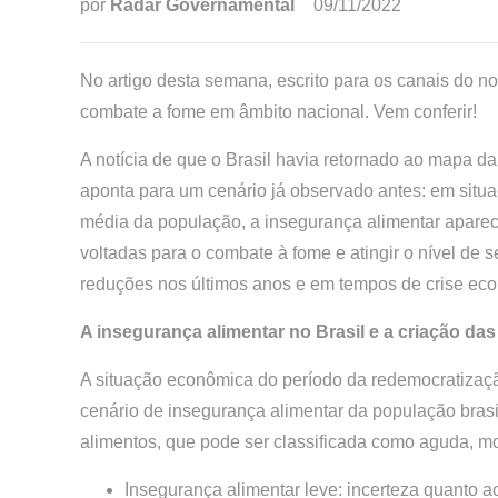
por
Radar Governamental
09/11/2022
No artigo desta semana, escrito para os canais do n
combate a fome em âmbito nacional. Vem conferir!
A notícia de que o Brasil havia retornado ao mapa d
aponta para um cenário já observado antes: em situa
média da população, a insegurança alimentar aparece
voltadas para o combate à fome e atingir o nível de 
reduções nos últimos anos e em tempos de crise eco
A insegurança alimentar no Brasil e a criação da
A situação econômica do período da redemocratização
cenário de insegurança alimentar da população brasil
alimentos, que pode ser classificada como aguda, 
Insegurança alimentar leve: incerteza quanto 