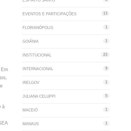
ESPÍRITO SANTO
13
EVENTOS E PARTICIPAÇÕES
1
FLORIANÓPOLIS
1
GOIÂNIA
23
INSTITUCIONAL
9
INTERNACIONAL
. Em
tos,
1
IRELGOV
ue
5
JULIANA CELUPPI
e à
1
MACEIÓ
NSEA
1
MANAUS