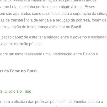
es que foi possível a implementação dos programas criados
overno Lula, que tinha um foco no combate à fome. Esses
ém são apontados como essenciais para a superação da situa
as de transferência de renda e a redução da pobreza, foram de
em situação de insegurança alimentar no Brasil.
ação capaz de estreitar a relação entre o governo e sociedad
m a administração pública.
 sobre um tema realizando uma interlocução entre Estado e
s da Fome no Brasil
te:
O Joio e o Trigo
)
rmam a eficácia das políticas públicas implementadas para a