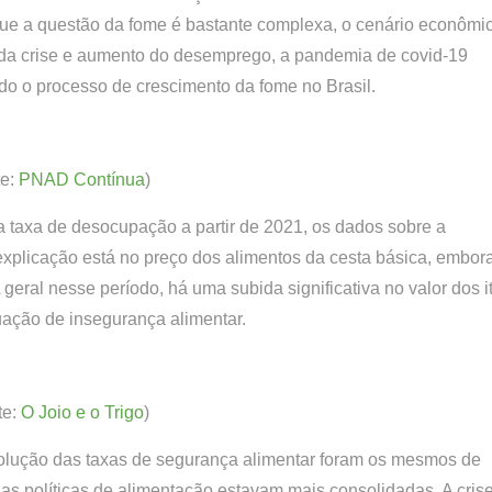
ue a questão da fome é bastante complexa, o cenário econômi
 da crise e aumento do desemprego, a pandemia de covid-19
ndo o processo de crescimento da fome no Brasil.
te:
PNAD Contínua
)
axa de desocupação a partir de 2021, os dados sobre a
xplicação está no preço dos alimentos da cesta básica, embor
eral nesse período, há uma subida significativa no valor dos i
uação de insegurança alimentar.
te:
O Joio e o Trigo
)
olução das taxas de segurança alimentar foram os mesmos de
 as políticas de alimentação estavam mais consolidadas. A cris