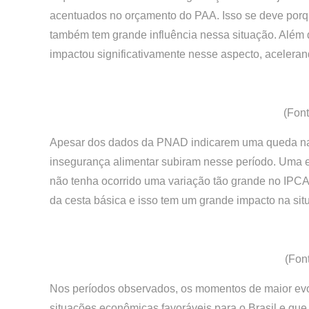
acentuados no orçamento do PAA. Isso se deve porq
também tem grande influência nessa situação. Além
impactou significativamente nesse aspecto, acelera
(Fon
Apesar dos dados da PNAD indicarem uma queda na t
insegurança alimentar subiram nesse período. Uma e
não tenha ocorrido uma variação tão grande no IPCA g
da cesta básica e isso tem um grande impacto na sit
(Fon
Nos períodos observados, os momentos de maior ev
situações econômicas favoráveis para o Brasil e que