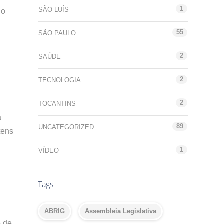
1
SÃO LUÍS
co
55
SÃO PAULO
2
SAÚDE
2
TECNOLOGIA
2
TOCANTINS
a
89
UNCATEGORIZED
tens
1
VÍDEO
Tags
ABRIG
Assembleia Legislativa
e de