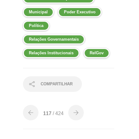
Municipal
Poder Executivo
Política
Relações Governamentais
Relações Institucionais
RelGov
COMPARTILHAR
117
/ 424