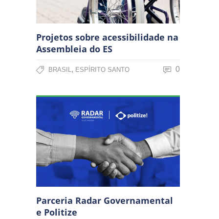
Projetos sobre acessibilidade na
Assembleia do ES
,
0
BRASIL
ESPÍRITO SANTO
Parceria Radar Governamental
e Politize