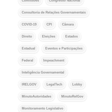
Comissões
Congresso Nacional
Consultoria de Relações Governamentais
COVID-19
CPI
Câmara
Direito
Eleições
Estados
Estadual
Eventos e Participações
Federal
Impeachment
Inteligência Governamental
IRELGOV
LegalTech
Lobby
MinutoAutoridades
MinutoRelGov
Monitoramento Legislativo