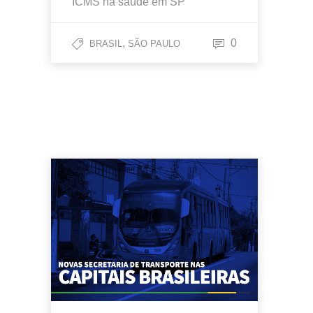
ICMS na saúde em SP
,
0
BRASIL
SÃO PAULO