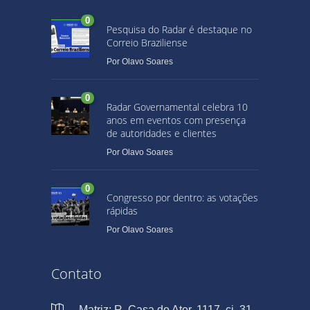
0
Pesquisa do Radar é destaque no
Correio Braziliense
Por
Olavo Soares
0
Radar Governamental celebra 10
anos em eventos com presença
de autoridades e clientes
Por
Olavo Soares
0
Congresso por dentro: as votações
rápidas
Por
Olavo Soares
Contato
Matriz: R. Casa do Ator, 1117, cj. 31,