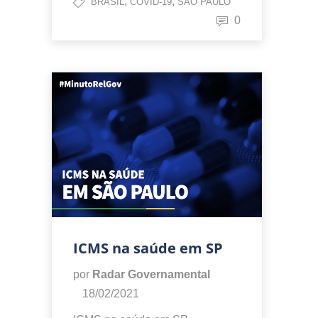
,
,
BRASIL
COVID-19
SÃO PAULO
0
ICMS na saúde em SP
por
Radar Governamental
18/02/2021