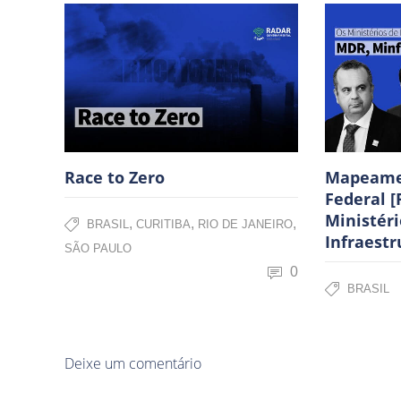
Race to Zero
Mapeame
Federal [
Ministéri
,
,
,
BRASIL
CURITIBA
RIO DE JANEIRO
Infraestr
SÃO PAULO
0
BRASIL
Deixe um comentário