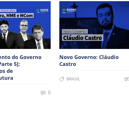
nto do Governo
Novo Governo: Cláudio
Parte 5]:
Castro
os de
utura
BRASIL
0