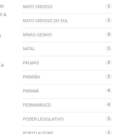
as
1
MATO GROSSO
e a
1
MATO GROSSO DO SUL
4
MINAS GERAIS
m
1
NATAL
2
PALMAS
 a
2
PARAÍBA
4
PARANÁ
4
PERNAMBUCO
3
PODER LEGISLATIVO
1
PORTO ALEGRE