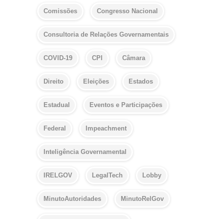
Comissões
Congresso Nacional
Consultoria de Relações Governamentais
COVID-19
CPI
Câmara
Direito
Eleições
Estados
Estadual
Eventos e Participações
Federal
Impeachment
Inteligência Governamental
IRELGOV
LegalTech
Lobby
MinutoAutoridades
MinutoRelGov