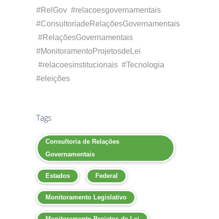
#RelGov #relacoesgovernamentais
#ConsultoriadeRelaçõesGovernamentais
#RelaçõesGovernamentais
#MonitoramentoProjetosdeLei
#relacoesinstitucionais #Tecnologia
#eleições
Tags
Consultoria de Relações
Governamentais
Estados
Federal
Monitoramento Legislativo
Monitoramento Projetos de Lei