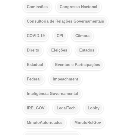
Comissões
Congresso Nacional
Consultoria de Relações Governamentais
COVID-19
CPI
Câmara
Direito
Eleições
Estados
Estadual
Eventos e Participações
Federal
Impeachment
Inteligência Governamental
IRELGOV
LegalTech
Lobby
MinutoAutoridades
MinutoRelGov