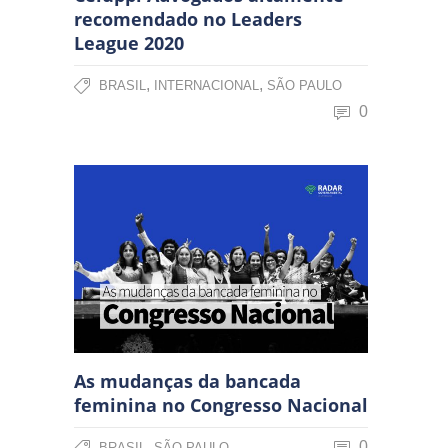
recomendado no Leaders
League 2020
,
,
BRASIL
INTERNACIONAL
SÃO PAULO
0
As mudanças da bancada
feminina no Congresso Nacional
,
0
BRASIL
SÃO PAULO