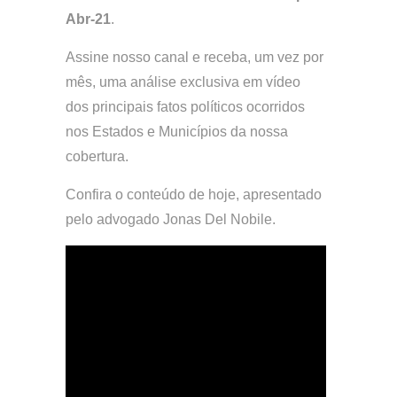
Abr-21
.
Assine nosso canal e receba, um vez por
mês, uma análise exclusiva em vídeo
dos principais fatos políticos ocorridos
nos Estados e Municípios da nossa
cobertura.
Confira o conteúdo de hoje, apresentado
pelo advogado Jonas Del Nobile.