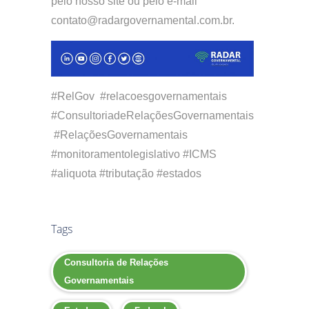
pelo nosso site ou pelo e-mail
contato@radargovernamental.com.br.
#RelGov #relacoesgovernamentais
#ConsultoriadeRelaçõesGovernamentais
#RelaçõesGovernamentais
#monitoramentolegislativo #ICMS
#aliquota #tributação #estados
Tags
Consultoria de Relações
Governamentais