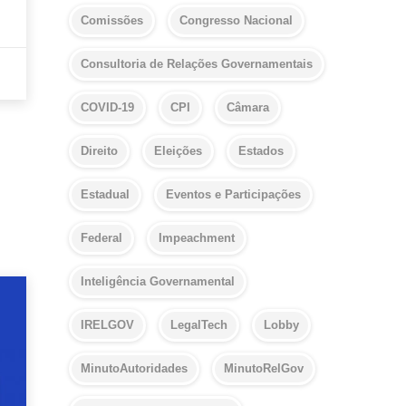
Comissões
Congresso Nacional
Consultoria de Relações Governamentais
COVID-19
CPI
Câmara
Direito
Eleições
Estados
Estadual
Eventos e Participações
Federal
Impeachment
Inteligência Governamental
IRELGOV
LegalTech
Lobby
MinutoAutoridades
MinutoRelGov