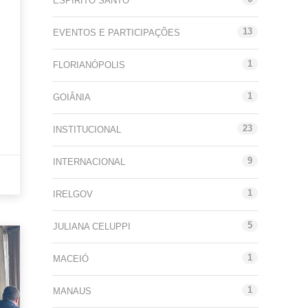
ESPÍRITO SANTO
13
EVENTOS E PARTICIPAÇÕES
1
FLORIANÓPOLIS
1
GOIÂNIA
23
INSTITUCIONAL
9
INTERNACIONAL
1
IRELGOV
5
JULIANA CELUPPI
1
MACEIÓ
1
MANAUS