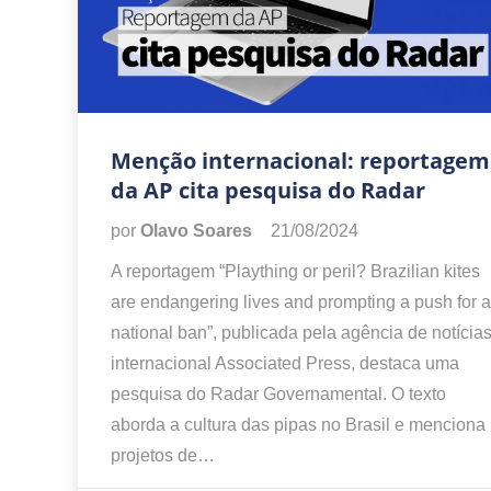
Menção internacional: reportagem
da AP cita pesquisa do Radar
por
Olavo Soares
21/08/2024
A reportagem “Plaything or peril? Brazilian kites
are endangering lives and prompting a push for a
national ban”, publicada pela agência de notícia
internacional Associated Press, destaca uma
pesquisa do Radar Governamental. O texto
aborda a cultura das pipas no Brasil e menciona
projetos de…